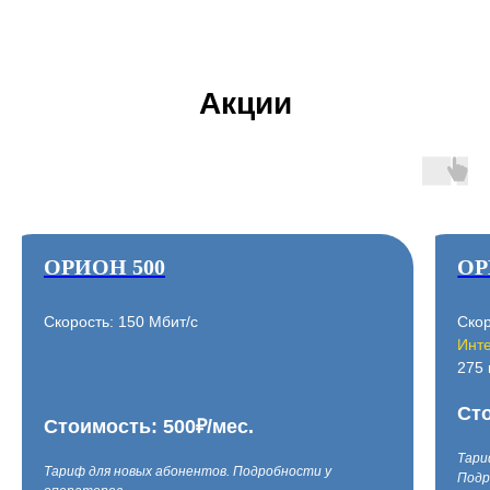
Акции
ОРИОН 500
О
Скорость: 150 Мбит/с
Скор
Инте
275 
Сто
Стоимость: 500₽/мес.
Тари
Тариф для новых абонентов. Подробности у
Подр