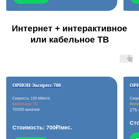
Интернет + интерактивное
или кабельное ТВ
ОРИОН Экспресс 700
ОРИ
Скорость: 150 Мбит/с
Скор
Кабельное ТВ:
Инте
70/200 каналов
275
Сто
Стоимость: 700₽/мес.