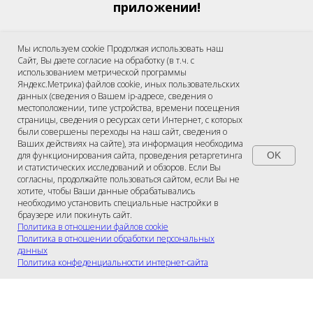
приложении!
Мобильное приложение
Мы используем cookie Продолжая использовать наш
для абонентов ГК
Сайт, Вы даете согласие на обработку (в т.ч. с
"Орион"
использованием метрической программы
Просматривайте подключенные тарифы и
Яндекс.Метрика) файлов cookie, иных пользовательских
услуги, следите за балансом,
данных (сведения о Вашем ip-адресе, сведения о
местоположении, типе устройства, времени посещения
получайте уведомления и пользуйтесь
страницы, сведения о ресурсах сети Интернет, с которых
удобными способами пополнения
были совершены переходы на наш сайт, сведения о
лицевого счета.
Ваших действиях на сайте), эта информация необходима
для функционирования сайта, проведения ретаргетинга
OK
и статистических исследований и обзоров. Если Вы
ГК Орион
согласны, продолжайте пользоваться сайтом, если Вы не
хотите, чтобы Ваши данные обрабатывались
необходимо установить специальные настройки в
браузере или покинуть сайт.
Политика в отношении файлов cookie
Политика в отношении обработки персональных
данных
Политика конфеденциальности интернет-сайта