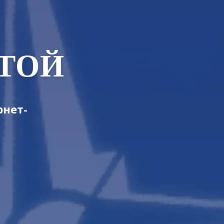
ТОЙ
рнет-