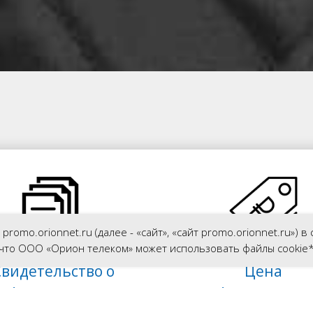
omo.orionnet.ru (далее - «сайт», «сайт promo.orionnet.ru») в
м, что ООО «Орион телеком» может использовать файлы cookie
Свидетельство о
Цена
офессиональном
для физ. лиц: 5 0