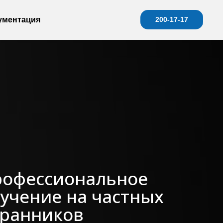
ументация
200-17-17
рофессиональное
учение на частных
ранников